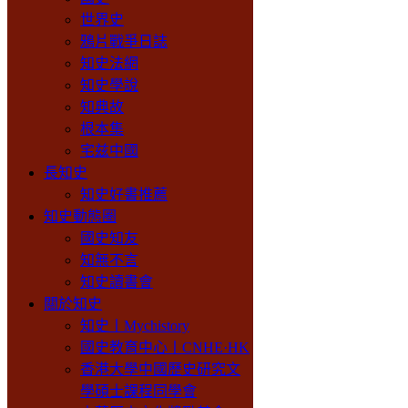
世界史
鴉片戰爭日誌
知史法網
知史學說
知典故
根本集
宅兹中國
長知史
知史好書推薦
知史動態圈
國史知友
知無不言
知史讀書會
關於知史
知史丨Mychistory
國史教育中心丨CNHE·HK
香港大學中國歷史研究文
學碩士課程同學會