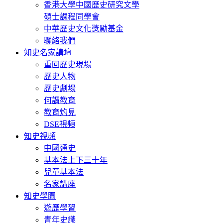
香港大學中國歷史研究文學
碩士課程同學會
中華歷史文化獎勵基金
聯絡我們
知史名家講壇
重回歷史現場
歷史人物
歷史劇場
何謂教育
教育灼見
DSE視頻
知史視頻
中國通史
基本法上下三十年
兒童基本法
名家講座
知史學園
遊歷學習
青年史識