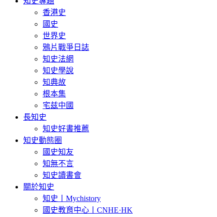
知史專題
香港史
國史
世界史
鴉片戰爭日誌
知史法網
知史學說
知典故
根本集
宅兹中國
長知史
知史好書推薦
知史動態圈
國史知友
知無不言
知史讀書會
關於知史
知史丨Mychistory
國史教育中心丨CNHE·HK