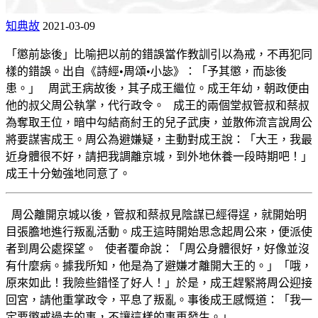
知典故
2021-03-09
「懲前毖後」比喻把以前的錯誤當作教訓引以為戒，不再犯同
樣的錯誤。出自《詩經•周頌•小毖》：「予其懲，而毖後
患。」 周武王病故後，其子成王繼位。成王年幼，朝政便由
他的叔父周公執掌，代行政令。 成王的兩個堂叔管叔和蔡叔
為奪取王位，暗中勾結商紂王的兒子武庚，並散佈流言說周公
將要謀害成王。周公為避嫌疑，主動對成王說：「大王，我最
近身體很不好，請把我調離京城，到外地休養一段時期吧！」
成王十分勉強地同意了。
周公離開京城以後，管叔和蔡叔見陰謀已經得逞，就開始明
目張膽地進行叛亂活動。成王這時開始思念起周公來，便派使
者到周公處探望。 使者覆命說：「周公身體很好，好像並沒
有什麼病。據我所知，他是為了避嫌才離開大王的。」「哦，
原來如此！我險些錯怪了好人！」於是，成王趕緊將周公迎接
回宮，請他重掌政令，平息了叛亂。事後成王感慨道：「我一
定要懲戒過去的事，不讓這樣的事再發生。」