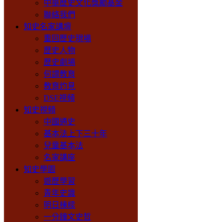
中華歷史文化獎勵基金
聯絡我們
知史名家講壇
重回歷史現場
歷史人物
歷史劇場
何謂教育
教育灼見
DSE視頻
知史視頻
中國通史
基本法上下三十年
兒童基本法
名家講座
知史學園
遊歷學習
青年史識
明日棟樑
一分鐘文史哲