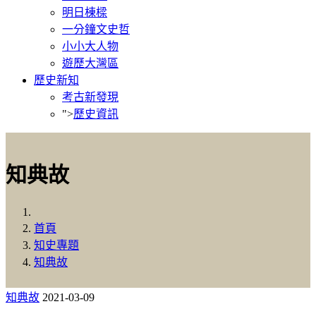
明日棟樑
一分鐘文史哲
小小大人物
遊歷大灣區
歷史新知
考古新發現
">
歷史資訊
知典故
首頁
知史專題
知典故
知典故
2021-03-09