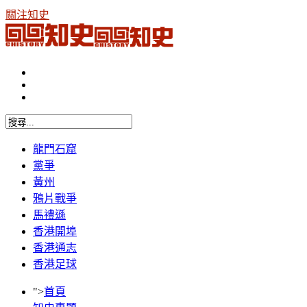
關注知史
龍門石窟
黨爭
黃州
鴉片戰爭
馬禮遜
香港開埠
香港通志
香港足球
">
首頁