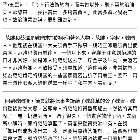
子•五蠹》：「今不行法術於內，而事智以外，則不至於治強
矣。鄙諺曰：「長袖善舞，多錢善賈。」此言多資之易為工
也。故治強易為謀，弱亂難為計。」
范雎和蔡澤是戰國末期的兩個著名人物。范雎，字叔，魏國
人。他起初在魏國中大夫須賈手下做事，魏昭王派遣須賈出使
齊國，范雎也隨行前往。 一個月下來，齊襄王注意到范雎的
口才非常好，於是派人給范雎送去了十斤金子及牛肉，美酒若
干。范雎辭謝，不敢接受。須賈知道了這件事後，非常惱怒，
認為范雎肯定將魏國的一些國家機密告訴了齊襄王。要不，齊
襄王憑什麼派人給他送去十斤金子和牛肉、美酒呢？
回到魏國後，須賈就將此事告訴給了魏襄革的公子魏齊。魏
齊聽後勃然大怒，當即命人將范雎打得昏死過去，然後將其用
席子一卷，扔進廁所。 過了很久，一個賓客飲醉了酒，去廁
所小解時，尿將范雎澆醒了。賓客只聽得糞池中有人在說：
「如果您能救我出去，我一定要用厚禮答謝您！」這賓客也屬
善良之輩，就將范雎救了出來。范雎得救後便一口氣逃到秦