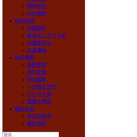
教育灼見
DSE視頻
知史視頻
中國通史
基本法上下三十年
兒童基本法
名家講座
知史學園
遊歷學習
青年史識
明日棟樑
一分鐘文史哲
小小大人物
遊歷大灣區
歷史新知
考古新發現
歷史資訊