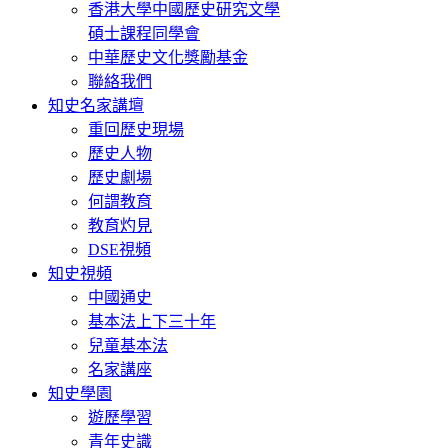
香港大學中國歷史研究文學
碩士課程同學會
中華歷史文化獎勵基金
聯絡我們
知史名家講壇
重回歷史現場
歷史人物
歷史劇場
何謂教育
教育灼見
DSE視頻
知史視頻
中國通史
基本法上下三十年
兒童基本法
名家講座
知史學園
遊歷學習
青年史識