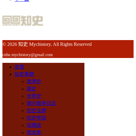
© 2026 知史 Mychistory. All Rights Reserved
cnhe.mychistory@gmail.com
首頁
知史專題
香港史
國史
世界史
鴉片戰爭日誌
知史法網
知史學說
知典故
根本集