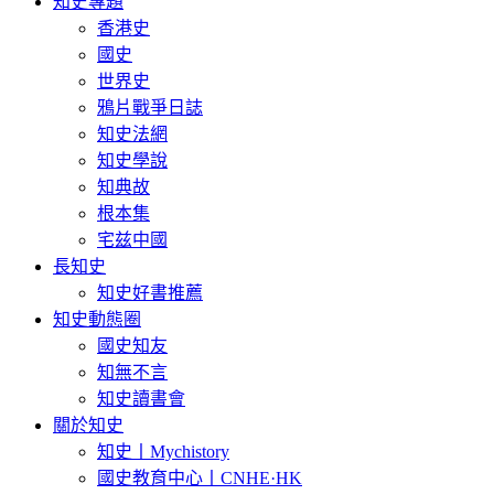
知史專題
香港史
國史
世界史
鴉片戰爭日誌
知史法網
知史學說
知典故
根本集
宅兹中國
長知史
知史好書推薦
知史動態圈
國史知友
知無不言
知史讀書會
關於知史
知史丨Mychistory
國史教育中心丨CNHE·HK