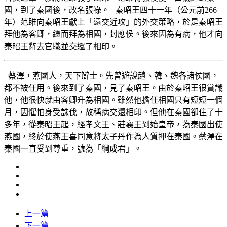
國，到了秦國後，改名張祿。 秦昭王四十一年（公元前266
年）范雎向秦昭王獻上「遠交近攻」的外交策略，於是秦昭王
拜他為客卿，繼而拜為相國，封應侯。後來因為有病，他才向
秦昭王辭去官職並交還了相印。
蔡澤，燕國人，天下辯士。先曾遊說趙、韓、魏各諸侯國，
都不被任用。後來到了秦國，見了秦昭王。由於秦昭王很賞識
他，他很快就由客卿升為相國。雖然他擔任相國只有短短一個
月，因懼怕身受誅伐，故稱病交還相印。但他在秦國卻住了十
多年，從秦昭王起，經孝文王、莊襄王到始皇帝，為秦國出使
燕國，終於使燕王喜同意將太子丹作為人質押在秦國。蔡澤在
秦國一直受到尊重，號為「綱成君」。
上一篇
下一篇