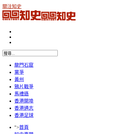
關注知史
龍門石窟
黨爭
黃州
鴉片戰爭
馬禮遜
香港開埠
香港通志
香港足球
">
首頁