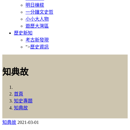
明日棟樑
一分鐘文史哲
小小大人物
遊歷大灣區
歷史新知
考古新發現
">
歷史資訊
知典故
首頁
知史專題
知典故
知典故
2021-03-01