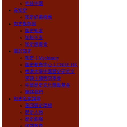
宅兹中國
長知史
知史好書推薦
知史動態圈
國史知友
知無不言
知史讀書會
關於知史
知史丨Mychistory
國史教育中心丨CNHE·HK
香港大學中國歷史研究文
學碩士課程同學會
中華歷史文化獎勵基金
聯絡我們
知史名家講壇
重回歷史現場
歷史人物
歷史劇場
何謂教育