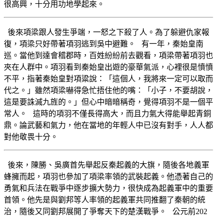
很高興，十分用功地學起來。
後來項梁跟人發生爭端，一怒之下殺了人。為了躲避仇家報
復，項梁只好帶著項羽逃到吳中避難。 有一年，秦始皇南
巡。當他到達會稽郡時，百姓紛紛前去觀看，項梁帶著項羽也
夾在人群中。項羽看到秦始皇出遊的豪華氣派，心裡很是憤憤
不平，指著秦始皇對項粱說：「這個人，我將來一定可以取而
代之。」雖然項梁嚇得急忙捂住他的嘴：「小子，不要胡說，
這是要誅滅九旌的。」但心中暗暗稱奇，覺得項羽不是一個平
常人。 這時的項羽不僅長得高大，而且力氣大得能舉起青銅
鼎。論武藝和氣力，他在當地的年輕人中已沒有對手，人人都
對他敬畏十分。
後來，陳勝、吳廣首先舉起反秦起義的大旗，隨後各地義軍
蜂擁而起，項羽也參加了項梁率領的武裝起義。他憑著自己的
勇氣和兵法在戰爭中逐步擴大勢力，很快成為起義軍中的重要
首領。他先是與劉邦等人率領的起義軍共同推翻了秦朝的統
治，隨後又同劉邦展開了爭奪天下的楚漢戰爭。 公元前202