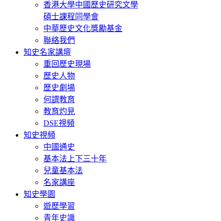
香港大學中國歷史研究文學
碩士課程同學會
中華歷史文化獎勵基金
聯絡我們
知史名家講壇
重回歷史現場
歷史人物
歷史劇場
何謂教育
教育灼見
DSE視頻
知史視頻
中國通史
基本法上下三十年
兒童基本法
名家講座
知史學園
遊歷學習
青年史識