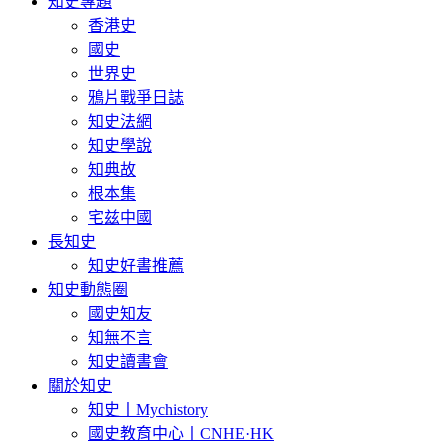
知史專題
香港史
國史
世界史
鴉片戰爭日誌
知史法網
知史學說
知典故
根本集
宅兹中國
長知史
知史好書推薦
知史動態圈
國史知友
知無不言
知史讀書會
關於知史
知史丨Mychistory
國史教育中心丨CNHE·HK