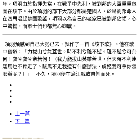
年，項羽由於指揮失當，在戰爭中先利，被劉邦的大軍重重包
圍在垓下。由於項羽的部下大部分都是楚國人，於是劉邦命人
在四周唱起楚國歌謠，項羽以為自己的老家已被劉邦佔領，心
中驚慌，而軍士們也都無心戀戰。
項羽預感到自己大勢已去，就作了一首《垓下歌》。他在歌
中寫道：「力拔山兮氣蓋世。時不利兮騅不逝。騅不逝兮可奈
何！虞兮虞兮奈若何！（我力能拔山英雄蓋世，但天時不利連
駿馬也不肯走了。駿馬不走我還有什麼辦法，虞姬我可拿你怎
麼辦呢？）」 不久，項羽便在烏江戰敗自刎而死。
上一篇
下一篇