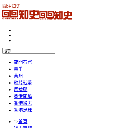
關注知史
龍門石窟
黨爭
黃州
鴉片戰爭
馬禮遜
香港開埠
香港通志
香港足球
">
首頁