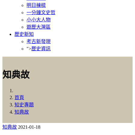
明日棟樑
一分鐘文史哲
小小大人物
遊歷大灣區
歷史新知
考古新發現
">
歷史資訊
知典故
首頁
知史專題
知典故
知典故
2021-01-18