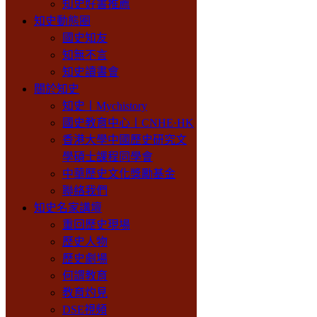
知史好書推薦
知史動態圈
國史知友
知無不言
知史讀書會
關於知史
知史丨Mychistory
國史教育中心丨CNHE·HK
香港大學中國歷史研究文
學碩士課程同學會
中華歷史文化獎勵基金
聯絡我們
知史名家講壇
重回歷史現場
歷史人物
歷史劇場
何謂教育
教育灼見
DSE視頻