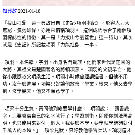
知典故
2021-01-18
「拔山扛鼎」這一典故出自《史記•項羽本紀》，形容人力大
無窮、氣勢雄偉，亦用來借稱項羽。 這個成語融合了兩個項
羽標誌性的特徵，其一是「力拔山兮氣蓋世」這一詩句，其次
就是《史記》所記載項羽「力能扛鼎」一事。
項羽，本名籍，字羽。出身名門貴族，他們家世代是楚國的
大將，其祖父是楚國著名的將領項燕。 項羽的父親早亡，他
從小跟隨叔父項梁生活。項羽小時候曾經讀過書，但他不用
功，沒什麼進展，項梁只好讓他放棄了學業。後來，他又去學
劍，沒學幾天，他又不願意學了。
項梁十分生氣，責問他到底要學什麼。 項羽說：「讀書識
字，只要會寫自己的名字就行了；學習劍術，即便你劍法再高
明，也只能用來對付一個人。我要麼不學，要學就學能夠對付
千萬人的本領。」 項梁見狀，只好教他學習兵法。項羽這才