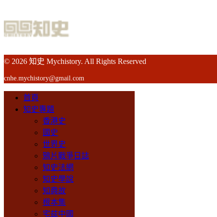
© 2026 知史 Mychistory. All Rights Reserved
cnhe.mychistory@gmail.com
首頁
知史專題
香港史
國史
世界史
鴉片戰爭日誌
知史法網
知史學說
知典故
根本集
宅兹中國