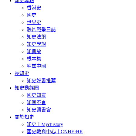
知史專題
香港史
國史
世界史
鴉片戰爭日誌
知史法網
知史學說
知典故
根本集
宅兹中國
長知史
知史好書推薦
知史動態圈
國史知友
知無不言
知史讀書會
關於知史
知史丨Mychistory
國史教育中心丨CNHE·HK