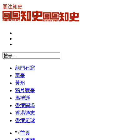
關注知史
龍門石窟
黨爭
黃州
鴉片戰爭
馬禮遜
香港開埠
香港通志
香港足球
">
首頁