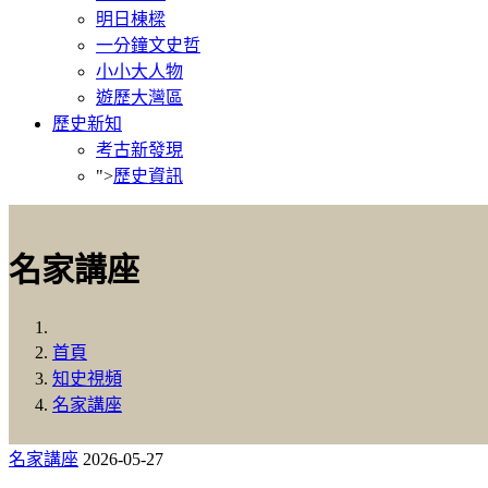
明日棟樑
一分鐘文史哲
小小大人物
遊歷大灣區
歷史新知
考古新發現
">
歷史資訊
名家講座
首頁
知史視頻
名家講座
名家講座
2026-05-27