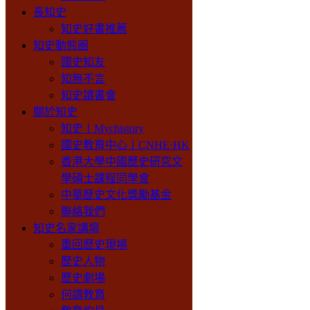
長知史
知史好書推薦
知史動態圈
國史知友
知無不言
知史讀書會
關於知史
知史丨Mychistory
國史教育中心丨CNHE·HK
香港大學中國歷史研究文
學碩士課程同學會
中華歷史文化獎勵基金
聯絡我們
知史名家講壇
重回歷史現場
歷史人物
歷史劇場
何謂教育