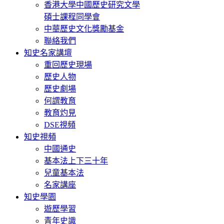
香港大學中國歷史研究文學
碩士課程同學會
中華歷史文化獎勵基金
聯絡我們
知史名家講壇
重回歷史現場
歷史人物
歷史劇場
何謂教育
教育灼見
DSE視頻
知史視頻
中國通史
基本法上下三十年
兒童基本法
名家講座
知史學園
遊歷學習
青年史識