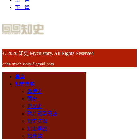
下一篇
© 2026 知史 Mychistory. All Rights Reserved
cnhe.mychistory@gmail.com
首頁
知史專題
香港史
國史
世界史
鴉片戰爭日誌
知史法網
知史學說
知典故