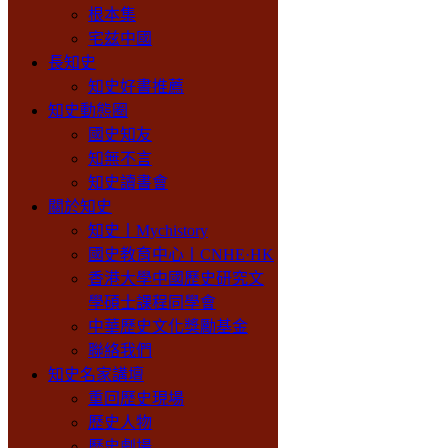
根本集
宅兹中國
長知史
知史好書推薦
知史動態圈
國史知友
知無不言
知史讀書會
關於知史
知史丨Mychistory
國史教育中心丨CNHE·HK
香港大學中國歷史研究文
學碩士課程同學會
中華歷史文化獎勵基金
聯絡我們
知史名家講壇
重回歷史現場
歷史人物
歷史劇場