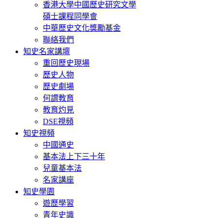
香港大學中國歷史研究文學
碩士課程同學會
中華歷史文化獎勵基金
聯絡我們
知史名家講壇
重回歷史現場
歷史人物
歷史劇場
何謂教育
教育灼見
DSE視頻
知史視頻
中國通史
基本法上下三十年
兒童基本法
名家講座
知史學園
遊歷學習
青年史識