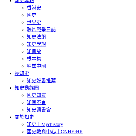
知史專題
香港史
國史
世界史
鴉片戰爭日誌
知史法網
知史學說
知典故
根本集
宅兹中國
長知史
知史好書推薦
知史動態圈
國史知友
知無不言
知史讀書會
關於知史
知史丨Mychistory
國史教育中心丨CNHE·HK