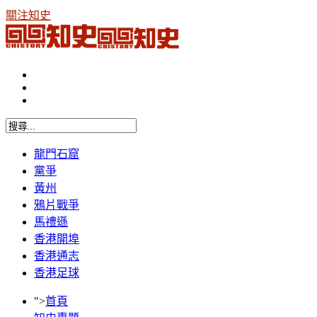
關注知史
龍門石窟
黨爭
黃州
鴉片戰爭
馬禮遜
香港開埠
香港通志
香港足球
">
首頁