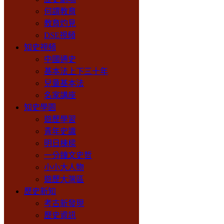
何謂教育
教育灼見
DSE視頻
知史視頻
中國通史
基本法上下三十年
兒童基本法
名家講座
知史學園
遊歷學習
青年史識
明日棟樑
一分鐘文史哲
小小大人物
遊歷大灣區
歷史新知
考古新發現
歷史資訊