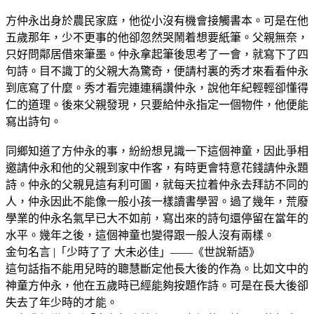
方仲永出身於農民家庭，他從小沒有機會接觸書本。可是在他
五歲那年，少不更事的他卻忽然哭鬧着想要紙筆。父親無奈，
只好問鄰居借來筆墨。仲永拿起筆後思考了一會，就寫下了四
句詩。目不識丁的父親大為驚奇，便請村裏的秀才來看看仲永
到底寫了什麼。秀才看完連連稱讚仲永，說他年紀輕輕卻懂得
仁的道理。後來父親發現，只要給仲永指定一個物件，他便能
寫出詩句。
同鄉知道了方仲永的事，紛紛想見識一下這個神童，因此爭相
邀請仲永和他的父親到家中作客，有時更會特意花錢請仲永題
詩。仲永的父親見這有利可圖，就每天拉着仲永去拜訪不同的
人，仲永因此不能像一般小孩一樣讀書學習。過了幾年，荒廢
學業的仲永名氣早已大不如前，寫出來的詩句還停留在當年的
水平。幾年之後，這個神童也變得跟一般人沒有兩樣。
金句名言 |「少時了了 大未必佳」——《世說新語》
這句話指不能用兒時的聰慧斷定他長大後的作為。比如文中的
神童方仲永，他在五歲時已經能夠按題作詩。可是在長大後卻
失去了年少時的才能。