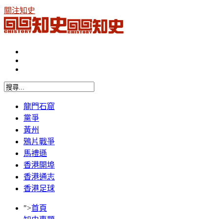
關注知史
龍門石窟
黨爭
黃州
鴉片戰爭
馬禮遜
香港開埠
香港通志
香港足球
">
首頁