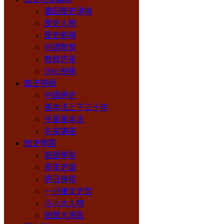
重回歷史現場
歷史人物
歷史劇場
何謂教育
教育灼見
DSE視頻
知史視頻
中國通史
基本法上下三十年
兒童基本法
名家講座
知史學園
遊歷學習
青年史識
明日棟樑
一分鐘文史哲
小小大人物
遊歷大灣區