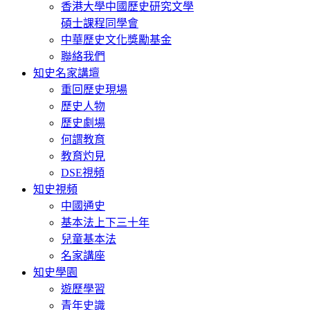
香港大學中國歷史研究文學
碩士課程同學會
中華歷史文化獎勵基金
聯絡我們
知史名家講壇
重回歷史現場
歷史人物
歷史劇場
何謂教育
教育灼見
DSE視頻
知史視頻
中國通史
基本法上下三十年
兒童基本法
名家講座
知史學園
遊歷學習
青年史識