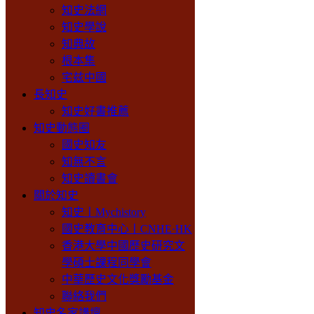
知史法網
知史學說
知典故
根本集
宅兹中國
長知史
知史好書推薦
知史動態圈
國史知友
知無不言
知史讀書會
關於知史
知史丨Mychistory
國史教育中心丨CNHE·HK
香港大學中國歷史研究文
學碩士課程同學會
中華歷史文化獎勵基金
聯絡我們
知史名家講壇