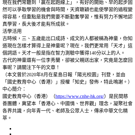
現在我們常聽到「贏在起跑線上」，有好的開始、早的起步固
然可以爭取學習的機會與時間，天資聰穎也能使學習的過程變
得容易，但重點是我們需要不斷勤奮學習，惟有努力不懈地認
真學習，長大後才能有所成就。
活學活用
古時候，三、五歲能出口成詩、成文的人都被稱為神童，你知
道現在怎樣才算得上是神童呢？現在，我們更常用「天才」這
個詞語。天才一般是指在智力測驗中獲得140分以上的人。
古代的神童還有一位李秀蘭，卻被父親送出家，究竟是怎麼回
事呢？請關注下午的文章！
（本文曾於2020年8月在星島日報「陽光校園」刊登，並由
「國史教育中心（香港）」授權「知史」發佈，特此鳴謝。）
中心簡介：
國史教育中心（香港）（
https://www.cnhe-hk.org/
）是民間慈
善團體，冀望本「香港心、中國情、世界觀」理念，凝聚社會
各界共識，向年青一代、老師及公眾人士，傳承中華文化精
萃。