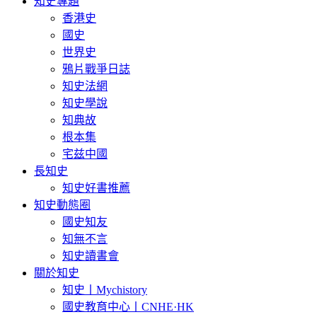
知史專題
香港史
國史
世界史
鴉片戰爭日誌
知史法網
知史學說
知典故
根本集
宅兹中國
長知史
知史好書推薦
知史動態圈
國史知友
知無不言
知史讀書會
關於知史
知史丨Mychistory
國史教育中心丨CNHE·HK