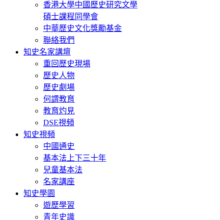
香港大學中國歷史研究文學
碩士課程同學會
中華歷史文化獎勵基金
聯絡我們
知史名家講壇
重回歷史現場
歷史人物
歷史劇場
何謂教育
教育灼見
DSE視頻
知史視頻
中國通史
基本法上下三十年
兒童基本法
名家講座
知史學園
遊歷學習
青年史識