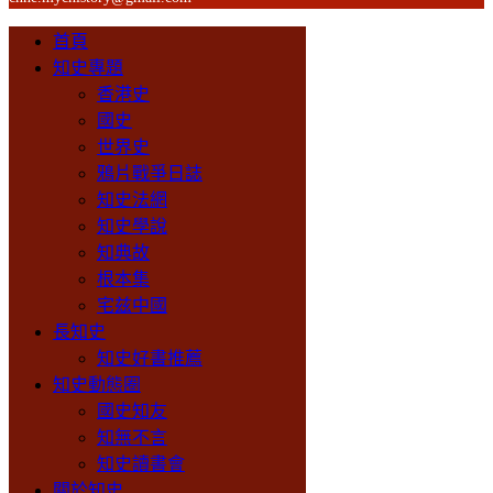
首頁
知史專題
香港史
國史
世界史
鴉片戰爭日誌
知史法網
知史學說
知典故
根本集
宅兹中國
長知史
知史好書推薦
知史動態圈
國史知友
知無不言
知史讀書會
關於知史