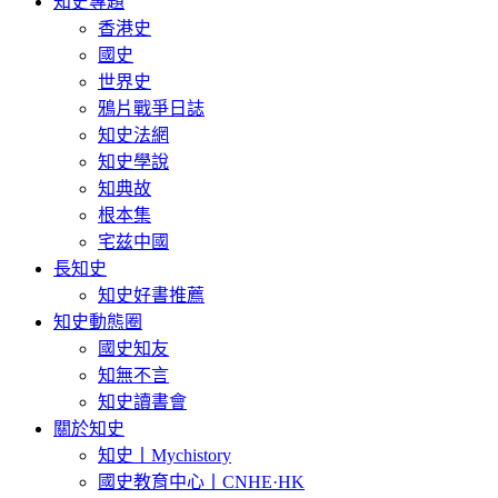
知史專題
香港史
國史
世界史
鴉片戰爭日誌
知史法網
知史學說
知典故
根本集
宅兹中國
長知史
知史好書推薦
知史動態圈
國史知友
知無不言
知史讀書會
關於知史
知史丨Mychistory
國史教育中心丨CNHE·HK