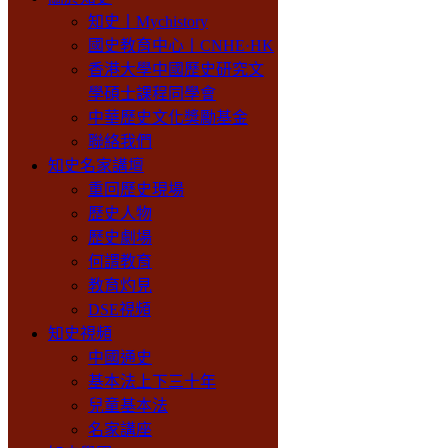
知史丨Mychistory
國史教育中心丨CNHE·HK
香港大學中國歷史研究文
學碩士課程同學會
中華歷史文化獎勵基金
聯絡我們
知史名家講壇
重回歷史現場
歷史人物
歷史劇場
何謂教育
教育灼見
DSE視頻
知史視頻
中國通史
基本法上下三十年
兒童基本法
名家講座