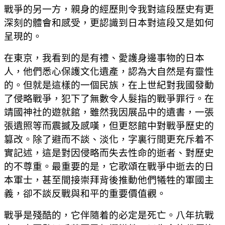
戰爭的另一方，親身的經歷則令我對這段歷史有更
深刻的體會和感受，更認識到日本對這段又是如何
呈現的。
在東京，我看到的是有禮、愛護身邊事物的日本
人，他們悉心保護文化遺產，認為大自然是有靈性
的。但就是這樣的一個民族，在上世紀對我國發動
了侵略戰爭，犯下了無數令人髮指的戰爭罪行。在
靖國神社的遊就館，雖然我因展品中的遺書，一張
張遺照等而震撼及感嘆，但更怒館中對戰爭歷史的
篡改。除了避而不談、淡化，字裏行間更充斥着不
實記述，這是對因侵略而失去性命的逝者、對歷史
的不尊重。最重要的是，它歌頌在戰爭中逝去的日
本軍士，甚至間接崇拜背後推動他們犧牲的軍國主
義，卻不談反戰與和平的重要價值觀。
戰爭是殘酷的，它伴隨着的必定是死亡。八年抗戰