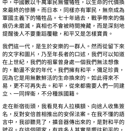
中，中國數以千萬軍民無懼犧牲，以生命的代價換
來最終的慘勝。而日本，同樣亦有軍民，無奈成為
軍國主義下的犧牲品。七十年過去，戰爭帶來的傷
痕仍未磨滅，真相也不會被時間掩藏，而是深刻地
提醒後人不要重蹈覆轍，和平又是怎樣寶貴。
我們這一代，是生於安樂的一群人。然而從留下來
的文字和圖片，乃至年長者的口述，我們可以知道
在上世紀，我們的祖輩曾身處一個我們無法想像
的，動盪不安的年代。我們擁有和平，彌足珍貴，
因為它是用無數鮮活的生命換來的。如此得來不
易，更不可再失去。和平，從來都需要人們一同建
立、一同捍衛，不分種族國籍。
走在新宿街頭，我看見有人拉橫額、向途人收集簽
名，反對安倍首相推出的安保法案。在我不懂的語
言中，我卻聽見了，擴音器傳出來的，是對和平的
號召。在這個國家，有許多人其實是嚮往和平的，