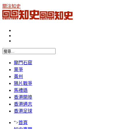
關注知史
龍門石窟
黨爭
黃州
鴉片戰爭
馬禮遜
香港開埠
香港通志
香港足球
">
首頁