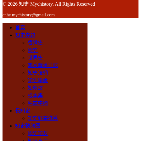
© 2026 知史 Mychistory. All Rights Reserved
cnhe.mychistory@gmail.com
首頁
知史專題
香港史
國史
世界史
鴉片戰爭日誌
知史法網
知史學說
知典故
根本集
宅兹中國
長知史
知史好書推薦
知史動態圈
國史知友
知無不言