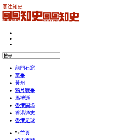
關注知史
龍門石窟
黨爭
黃州
鴉片戰爭
馬禮遜
香港開埠
香港通志
香港足球
">
首頁