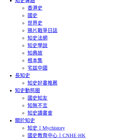
知史專題
香港史
國史
世界史
鴉片戰爭日誌
知史法網
知史學說
知典故
根本集
宅兹中國
長知史
知史好書推薦
知史動態圈
國史知友
知無不言
知史讀書會
關於知史
知史丨Mychistory
國史教育中心丨CNHE·HK