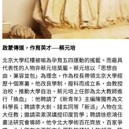
啟蒙傳道，作育英才
──
蔡元培
北京大學紅樓被喻為孕育五四運動的搖籃。而最具
代表性的人物非蔡元培莫屬。蔡元培以「思想自
由，兼容並包」為理念，作為校長帶領北京大學經
歷十個寒暑。他改良學制，廢科而成立系，由教授
治校，推動大學自治。蔡元培上任即為北大教師進
行「換血」：他聘請了《新青年》主編陳獨秀為文
科學長；聘請李大釗、錢玄同等「新派」人物在北
大任教；邀請梁漱溟講授印度哲學；聘請徐悲鴻任
畫法研究會導師。他令北大學術百花齊放，百家爭