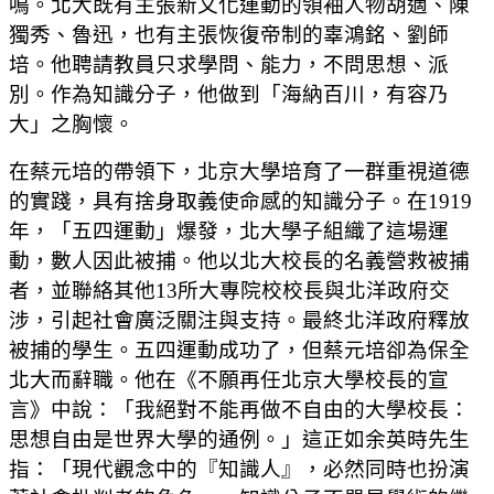
鳴。北大既有主張新文化運動的領袖人物胡適、陳
獨秀、魯迅，也有主張恢復帝制的辜鴻銘、劉師
培。他聘請教員只求學問、能力，不問思想、派
別。作為知識分子，他做到「海納百川，有容乃
大」之胸懷。
在蔡元培的帶領下，北京大學培育了一群重視道德
的實踐，具有捨身取義使命感的知識分子。在1919
年，「五四運動」爆發，北大學子組織了這場運
動，數人因此被捕。他以北大校長的名義營救被捕
者，並聯絡其他13所大專院校校長與北洋政府交
涉，引起社會廣泛關注與支持。最終北洋政府釋放
被捕的學生。五四運動成功了，但蔡元培卻為保全
北大而辭職。他在《不願再任北京大學校長的宣
言》中說：「我絕對不能再做不自由的大學校長：
思想自由是世界大學的通例。」這正如余英時先生
指：「現代觀念中的『知識人』，必然同時也扮演