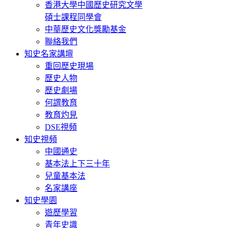
香港大學中國歷史研究文學
碩士課程同學會
中華歷史文化獎勵基金
聯絡我們
知史名家講壇
重回歷史現場
歷史人物
歷史劇場
何謂教育
教育灼見
DSE視頻
知史視頻
中國通史
基本法上下三十年
兒童基本法
名家講座
知史學園
遊歷學習
青年史識