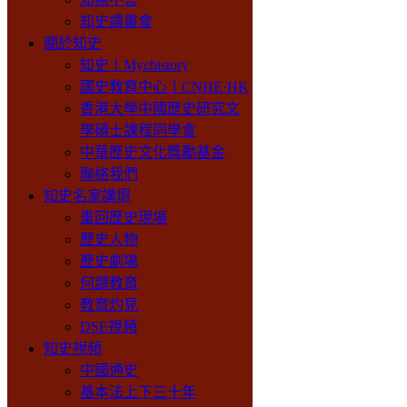
知史讀書會
關於知史
知史丨Mychistory
國史教育中心丨CNHE·HK
香港大學中國歷史研究文
學碩士課程同學會
中華歷史文化獎勵基金
聯絡我們
知史名家講壇
重回歷史現場
歷史人物
歷史劇場
何謂教育
教育灼見
DSE視頻
知史視頻
中國通史
基本法上下三十年