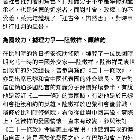
著社會批判者的角色。」知識分子不單是學術的繼
承者，也是道德的追求者。面對社會、政權上的不
公義，蔡元培體現了「通古今，辯然否」，對時事
進行批判的風骨。
為國效力，據理力爭
──
陸徵祥、顧維鈞
在比利時的魯日聖安德肋修院，埋葬了一位民國時
期叱吒一時的中國外交家──陸徵祥。陸徵祥是袁世
凱政府的外交總長，曾參與簽訂《二十一條款》，
亦是出席巴黎和會中國代表團的外交總長。歷史對
這位精通多國語言的知識分子評價好壞參半，有說
他是簽訂《二十一條》的賣國賊，有說他是於巴黎
和會拒簽和約的英雄。陸徵祥於巴黎和會後辭職，
隱修於比利時修道院，看似從此與中國無緣。實際
上，陸徵祥的愛國情懷一直未有改變。參與簽訂
《二十一條款》令國家主權受損，他感到無限的懊
悔自責，這是源於他愛國之心。在巴黎和會上的外