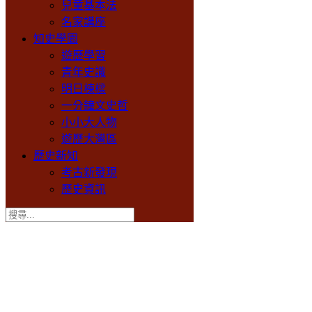
兒童基本法
名家講座
知史學園
遊歷學習
青年史識
明日棟樑
一分鐘文史哲
小小大人物
遊歷大灣區
歷史新知
考古新發現
歷史資訊