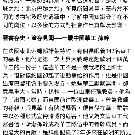
會政治有一理想的訴求，希望弘道於世。是次「雙
城之旅：北京巴黎之旅」所見所聞甚豐，筆者於不
同的博物館及歷史遺蹟中，了解中國知識分子在不
同的崗位，以多樣的方式對社會作出貢獻及影響。
著書存史，流存見聞
──
一戰中國華工
孫幹
在法國東北索姆部諾萊特村，有個長眠着842名華工
的墓地，他們是第一次世界大戰時遠赴歐洲十四萬
華工的一份子。這些華工不是一戰戰場的上陣士
兵，但對協約國卻起了後勤補給的作用，更是中國
出席巴黎和會重要入場券。這些華工默默無聞，卻
意義重大。當時，孫幹──一位山東任職教員，他為
了「出國考察」而自願前往歐洲做華工。曾為教師
的孫幹，眼見華工有賭博惡習，便自發在華工群體
中以各種形式宣傳賭博的危害，他又為文盲華工代
寫書信，漸漸孫幹成為華工隊伍中的骨幹成員。而
他最大的貢獻，是詳細記錄了2年多來在歐洲的所見