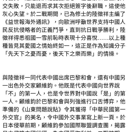
交失敗，只能退而求其次拒絕簽字後辭職，這使他
灰心失望。於二戰期間，已為修士的陸徵祥主編了
《益世報海外通訊》，向歐洲呼籲世界支持中國人
民反抗侵略者的正義鬥爭，直到抗日戰爭勝利，陸
徵祥得悉祖國一雪前恥時表現十分喜悅……以上種
種皆見其愛國之情始終如一，這正是作為知識分子
「先天下之憂而憂，後天下之樂而樂」的情操。
與陸徵祥一同代表中國出席巴黎和會，還有中國另
一出色外交家顧維鈞。他既是代表中國向世界說
「不」的第一人，也是令世界對中國說「是」的第
一人。顧維鈞於巴黎和會與列強進行口舌博弈，他
準備的《山東問題說貼》令其獲得「中華民國第一
外交官」的美名，令中國外交事業寫上新一頁。於
日本侵華前期，顧維鈞參加國際聯盟調查團，揭露