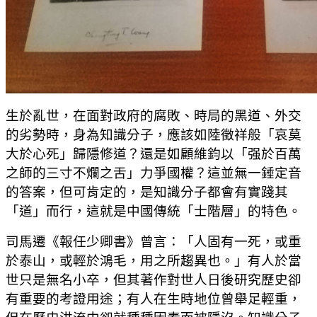
生於亂世，在面對政府的腐敗、時局的黑道、外交
的劣勢時，身為知識分子，應該如陸徵祥般「哀莫
大於心死」歸隱修道？還是如顧維鈞以「强於百萬
之師的三寸不爛之舌」力爭國權？這並無一錘定音
的答案，但可肯定的，是知識分子都會有實踐其
「道」而行，這就是中國傳統「士階層」的特色。
司馬遷《報任少卿書》曾言：「人固有一死，或重
於泰山，或輕於鴻毛，用之所趨異也。」有人於當
世只是無名小卒，但其著作對世人日後研究歷史卻
有重要的考證用途；有人在生時地位曾舉足輕重，