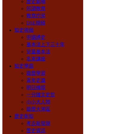
歷史劇場
何謂教育
教育灼見
DSE視頻
知史視頻
中國通史
基本法上下三十年
兒童基本法
名家講座
知史學園
遊歷學習
青年史識
明日棟樑
一分鐘文史哲
小小大人物
遊歷大灣區
歷史新知
考古新發現
歷史資訊