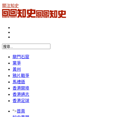
關注知史
龍門石窟
黨爭
黃州
鴉片戰爭
馬禮遜
香港開埠
香港通志
香港足球
">
首頁