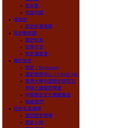
根本集
宅兹中國
長知史
知史好書推薦
知史動態圈
國史知友
知無不言
知史讀書會
關於知史
知史丨Mychistory
國史教育中心丨CNHE·HK
香港大學中國歷史研究文
學碩士課程同學會
中華歷史文化獎勵基金
聯絡我們
知史名家講壇
重回歷史現場
歷史人物