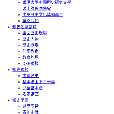
香港大學中國歷史研究文學
碩士課程同學會
中華歷史文化獎勵基金
聯絡我們
知史名家講壇
重回歷史現場
歷史人物
歷史劇場
何謂教育
教育灼見
DSE視頻
知史視頻
中國通史
基本法上下三十年
兒童基本法
名家講座
知史學園
遊歷學習
青年史識