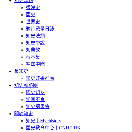
知史專題
香港史
國史
世界史
鴉片戰爭日誌
知史法網
知史學說
知典故
根本集
宅兹中國
長知史
知史好書推薦
知史動態圈
國史知友
知無不言
知史讀書會
關於知史
知史丨Mychistory
國史教育中心丨CNHE·HK