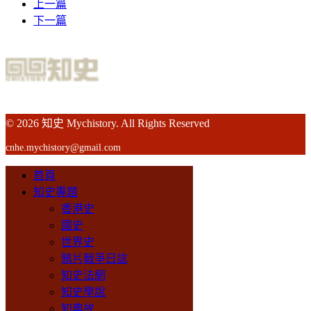
上一篇
下一篇
© 2026 知史 Mychistory. All Rights Reserved
cnhe.mychistory@gmail.com
首頁
知史專題
香港史
國史
世界史
鴉片戰爭日誌
知史法網
知史學說
知典故