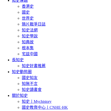
知史專題
香港史
國史
世界史
鴉片戰爭日誌
知史法網
知史學說
知典故
根本集
宅兹中國
長知史
知史好書推薦
知史動態圈
國史知友
知無不言
知史讀書會
關於知史
知史丨Mychistory
國史教育中心丨CNHE·HK