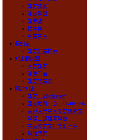
知史法網
知史學說
知典故
根本集
宅兹中國
長知史
知史好書推薦
知史動態圈
國史知友
知無不言
知史讀書會
關於知史
知史丨Mychistory
國史教育中心丨CNHE·HK
香港大學中國歷史研究文
學碩士課程同學會
中華歷史文化獎勵基金
聯絡我們