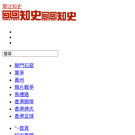
關注知史
龍門石窟
黨爭
黃州
鴉片戰爭
馬禮遜
香港開埠
香港通志
香港足球
">
首頁