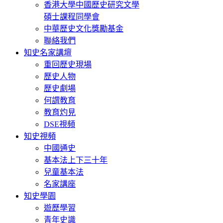
香港大學中國歷史研究文學
碩士課程同學會
中華歷史文化獎勵基金
聯絡我們
知史名家講壇
重回歷史現場
歷史人物
歷史劇場
何謂教育
教育灼見
DSE視頻
知史視頻
中國通史
基本法上下三十年
兒童基本法
名家講座
知史學園
遊歷學習
青年史識