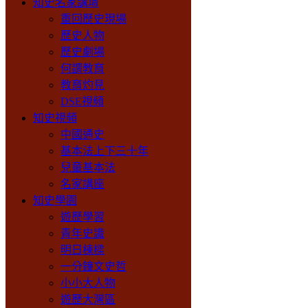
知史名家講壇
重回歷史現場
歷史人物
歷史劇場
何謂教育
教育灼見
DSE視頻
知史視頻
中國通史
基本法上下三十年
兒童基本法
名家講座
知史學園
遊歷學習
青年史識
明日棟樑
一分鐘文史哲
小小大人物
遊歷大灣區