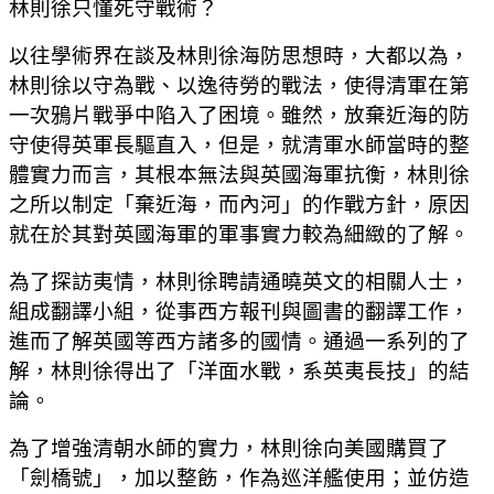
林則徐只懂死守戰術？
以往學術界在談及林則徐海防思想時，大都以為，
林則徐以守為戰、以逸待勞的戰法，使得清軍在第
一次鴉片戰爭中陷入了困境。雖然，放棄近海的防
守使得英軍長驅直入，但是，就清軍水師當時的整
體實力而言，其根本無法與英國海軍抗衡，林則徐
之所以制定「棄近海，而內河」的作戰方針，原因
就在於其對英國海軍的軍事實力較為細緻的了解。
為了探訪夷情，林則徐聘請通曉英文的相關人士，
組成翻譯小組，從事西方報刊與圖書的翻譯工作，
進而了解英國等西方諸多的國情。通過一系列的了
解，林則徐得出了「洋面水戰，系英夷長技」的結
論。
為了增強清朝水師的實力，林則徐向美國購買了
「劍橋號」，加以整飭，作為巡洋艦使用；並仿造