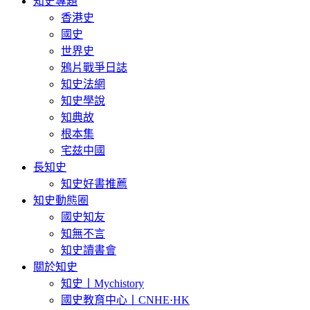
知史專題
香港史
國史
世界史
鴉片戰爭日誌
知史法網
知史學說
知典故
根本集
宅兹中國
長知史
知史好書推薦
知史動態圈
國史知友
知無不言
知史讀書會
關於知史
知史丨Mychistory
國史教育中心丨CNHE·HK