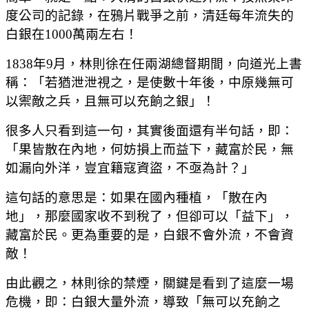
度公司的記錄，在鴉片戰爭之前，清廷每年流失的
白銀在1000萬兩左右！
1838年9月，林則徐在任兩湖總督期間，向道光上書
稱：「若猶泄泄視之，是使數十年後，中原幾無可
以禦敵之兵，且無可以充餉之銀」！
很多人只看到這一句，其實後面還有半句話，即：
「果皆散在內地，何妨損上而益下，藏富於民，無
如漏向外洋，豈宜籍寇資盜，不亟為計？」
這句話的意思是：如果在國內種植，「散在內
地」，那麼國家收不到稅了，但卻可以「益下」，
藏富於民。更為重要的是，白銀不會外流，不會資
敵！
由此觀之，林則徐的禁煙，關鍵是看到了這麼一場
危機，即：白銀大量外流，導致「無可以充餉之