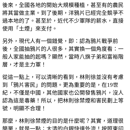
後來，全國各地的開始大規模種植，甚至有的農民
將其當做主業。到了後期，洋鴉片已經完全競爭不
過本地的了。甚至於，近代不少軍隊的薪水，直接
使用「土煙」來支付。
另外，現代人有一個錯覺，即：認為鴉片戰爭前
後，全國抽鴉片的人很多，其實換一個角度看：一
般人家能抽的起嗎？顯然，當時八旗子弟和富裕階
層，才是主力軍！
從這一點上，可以清晰的看到，林則徐並沒有考慮
到「鴉片害民」的問題。更為重要的是，在19世
紀，不僅是中國，其他國家也公開發售鴉片，沒人
認為這是毒藥！所以，把林則徐禁煙和害民劃上等
號，明顯不合理！
那麼，林則徐禁煙的目的是什麼呢？其實，道理很
簡單，就是一點：大清的白銀快速外流！按照東印