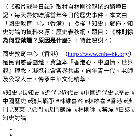
（《鴉片戰爭日誌》取材自林則徐親撰的銷煙日
記，每天帶你瞭解當年今日的歷史事件。本文由
「國史教育中心（香港）」授權「知史」發佈，知
史討論的資料來源：歷史春秋網，題目：《
林則徐
為何要禁煙？原因是什麼
》，特此鳴謝。）
國史教育中心（香港）（
https://www.cnhe-hk.org/
）
是民間慈善團體，冀望本『香港心、中國情、世界
觀』理念，凝聚社會各界共識，向年青一代、老師
及公眾人士，傳承中華文化精萃。
#知史 #長知史 #近代 #近代史 #中國近代史 #歷史 #
中國歷史 #鴉片戰爭 #林維喜案 #林維喜 #香港 #澳
門 #廣東 #虎門 #虎門銷煙 #林則徐 #禁煙 #日誌 #
知史討論