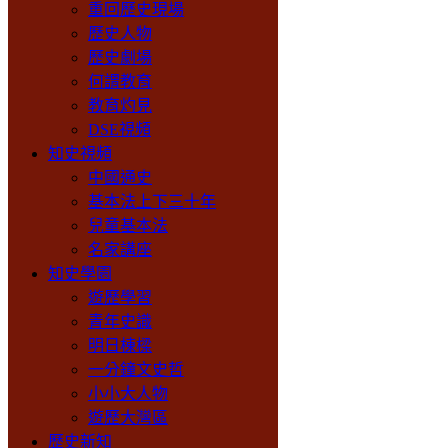
重回歷史現場
歷史人物
歷史劇場
何謂教育
教育灼見
DSE視頻
知史視頻
中國通史
基本法上下三十年
兒童基本法
名家講座
知史學園
遊歷學習
青年史識
明日棟樑
一分鐘文史哲
小小大人物
遊歷大灣區
歷史新知