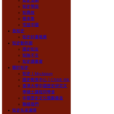
知史法網
知史學說
知典故
根本集
宅兹中國
長知史
知史好書推薦
知史動態圈
國史知友
知無不言
知史讀書會
關於知史
知史丨Mychistory
國史教育中心丨CNHE·HK
香港大學中國歷史研究文
學碩士課程同學會
中華歷史文化獎勵基金
聯絡我們
知史名家講壇