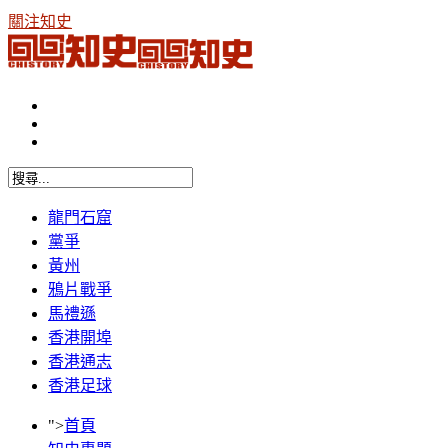
關注知史
龍門石窟
黨爭
黃州
鴉片戰爭
馬禮遜
香港開埠
香港通志
香港足球
">
首頁