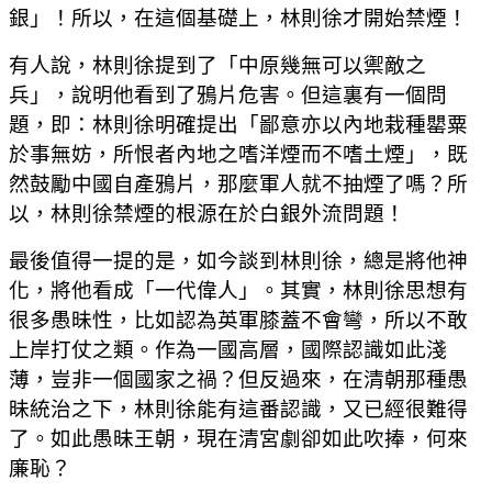
銀」！所以，在這個基礎上，林則徐才開始禁煙！
有人說，林則徐提到了「中原幾無可以禦敵之
兵」，說明他看到了鴉片危害。但這裏有一個問
題，即：林則徐明確提出「鄙意亦以內地栽種罌粟
於事無妨，所恨者內地之嗜洋煙而不嗜土煙」，既
然鼓勵中國自產鴉片，那麼軍人就不抽煙了嗎？所
以，林則徐禁煙的根源在於白銀外流問題！
最後值得一提的是，如今談到林則徐，總是將他神
化，將他看成「一代偉人」。其實，林則徐思想有
很多愚昧性，比如認為英軍膝蓋不會彎，所以不敢
上岸打仗之類。作為一國高層，國際認識如此淺
薄，豈非一個國家之禍？但反過來，在清朝那種愚
昧統治之下，林則徐能有這番認識，又已經很難得
了。如此愚昧王朝，現在清宮劇卻如此吹捧，何來
廉恥？