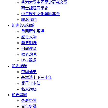
香港大學中國歷史研究文學
碩士課程同學會
中華歷史文化獎勵基金
聯絡我們
知史名家講壇
重回歷史現場
歷史人物
歷史劇場
何謂教育
教育灼見
DSE視頻
知史視頻
中國通史
基本法上下三十年
兒童基本法
名家講座
知史學園
遊歷學習
青年史識