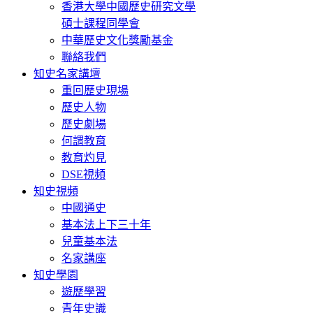
香港大學中國歷史研究文學
碩士課程同學會
中華歷史文化獎勵基金
聯絡我們
知史名家講壇
重回歷史現場
歷史人物
歷史劇場
何謂教育
教育灼見
DSE視頻
知史視頻
中國通史
基本法上下三十年
兒童基本法
名家講座
知史學園
遊歷學習
青年史識