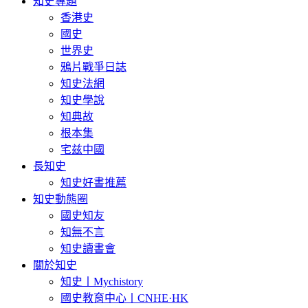
知史專題
香港史
國史
世界史
鴉片戰爭日誌
知史法網
知史學說
知典故
根本集
宅兹中國
長知史
知史好書推薦
知史動態圈
國史知友
知無不言
知史讀書會
關於知史
知史丨Mychistory
國史教育中心丨CNHE·HK