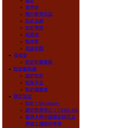
國史
世界史
鴉片戰爭日誌
知史法網
知史學說
知典故
根本集
宅兹中國
長知史
知史好書推薦
知史動態圈
國史知友
知無不言
知史讀書會
關於知史
知史丨Mychistory
國史教育中心丨CNHE·HK
香港大學中國歷史研究文
學碩士課程同學會