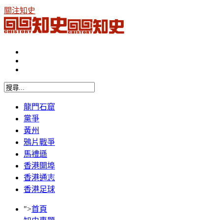
關注知史
龍門石窟
黨爭
黃州
鴉片戰爭
馬禮遜
香港開埠
香港通志
香港足球
">
首頁