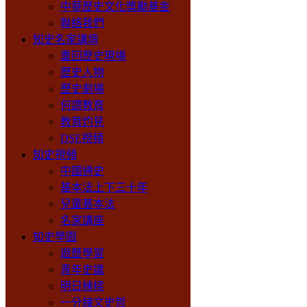
中華歷史文化獎勵基金
聯絡我們
知史名家講壇
重回歷史現場
歷史人物
歷史劇場
何謂教育
教育灼見
DSE視頻
知史視頻
中國通史
基本法上下三十年
兒童基本法
名家講座
知史學園
遊歷學習
青年史識
明日棟樑
一分鐘文史哲