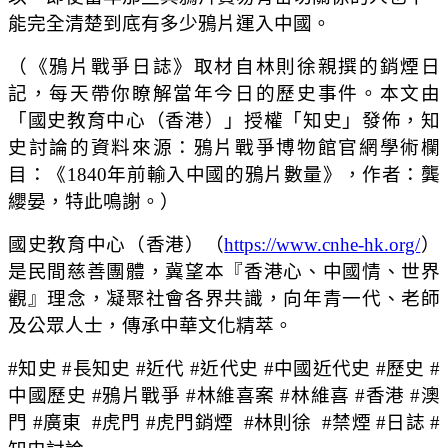
能完全清楚到底有多少鴉片運入中國。
（《鴉片戰爭日誌》取材自林則徐親撰的銷煙日
記，每天帶你瞭解當年今日的歷史事件。本文由
「國史教育中心（香港）」授權「知史」發佈，知
史討論的資料來源：鴉片戰爭博物館官網學術欄
目：《1840年前輸入中國的鴉片數量》，作者：龔
纓晏，特此鳴謝。）
國史教育中心（香港）（
https://www.cnhe-hk.org/
）
是民間慈善團體，冀望本『香港心、中國情、世界
觀』理念，凝聚社會各界共識，向年青一代、老師
及公眾人士，傳承中華文化精萃。
#知史 #長知史 #近代 #近代史 #中國近代史 #歷史 #
中國歷史 #鴉片戰爭 #林維喜案 #林維喜 #香港 #澳
門 #廣東 #虎門 #虎門銷煙 #林則徐 #禁煙 #日誌 #