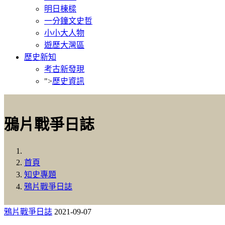
明日棟樑
一分鐘文史哲
小小大人物
遊歷大灣區
歷史新知
考古新發現
">
歷史資訊
鴉片戰爭日誌
首頁
知史專題
鴉片戰爭日誌
鴉片戰爭日誌
2021-09-07