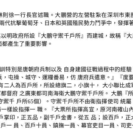
林則徐一行長官述職。大鵬營的左營駐紮在深圳市東
兩代抗擊葡萄牙、日本和英國殖民勢力鬥爭中，發揮
，因其以明政府所設『大鵬守禦千戶所』而建城，故稱
面都產生了重要影響。
訓特別是唐朝府兵制以及 自身建國征戰過程中的經驗
兵，屯操、城守、運糧番易，仿 唐府兵遣意。』『度要
 有二人為百戶所，所設總旗二，小旗十， 大小聯比成
軍都督府 之廣東都司南海衛大鵬守禦千戶所。 大鵬『
守禦千 戶所65個）。守禦千戶所不由衛指揮使司 統
一樣設指揮一 職。『大票所指揮高宣，原河南確山內
千戶掌印，正五品，副千戶金書，從五 品；設百戶，正
千戶一 員、百戶十員、鎮撫一員、幕官吏目一員、司吏