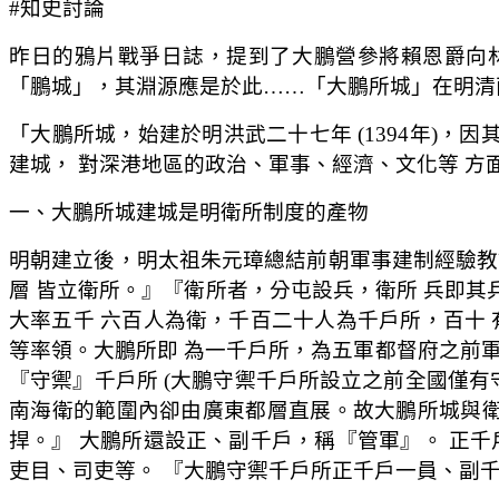
#知史討論
昨日的鴉片戰爭日誌，提到了大鵬營參將賴恩爵向
「鵬城」，其淵源應是於此……「大鵬所城」在明清
「大鵬所城，始建於明洪武二十七年 (1394年)
建城， 對深港地區的政治、軍事、經濟、文化等 方
一、大鵬所城建城是明衛所制度的產物
明朝建立後，明太祖朱元璋總結前朝軍事建制經驗教
層 皆立衛所。』『衛所者，分屯設兵，衛所 兵即其
大率五千 六百人為衛，千百二十人為千戶所，百十
等率領。大鵬所即 為一千戶所，為五軍都督府之前
『守禦』千戶所 (大鵬守禦千戶所設立之前全國僅有
南海衛的範圍內卻由廣東都層直展。故大鵬所城與衛
捍。』 大鵬所還設正、副千戶，稱『管軍』。 正
吏目、司吏等。 『大鵬守禦千戶所正千戶一員、副