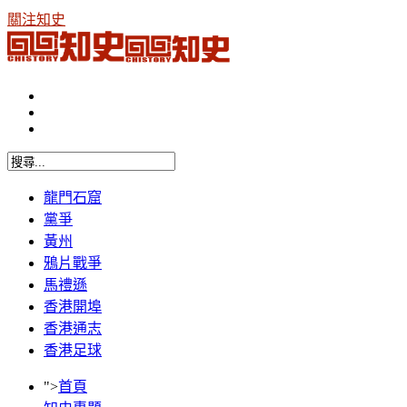
關注知史
龍門石窟
黨爭
黃州
鴉片戰爭
馬禮遜
香港開埠
香港通志
香港足球
">
首頁