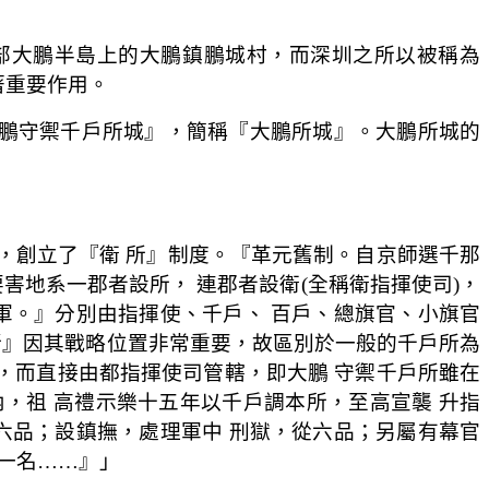
部大鵬半島上的大鵬鎮鵬城村，而深圳之所以被稱為
著重要作用。
『大鵬守禦千戶所城』，簡稱『大鵬所城』。大鵬所城的
，創立了『衛 所』制度。『革元舊制。自京師選千那
害地系一郡者設所， 連郡者設衛(全稱衛指揮使司)，
軍。』分別由指揮使、千戶、 百戶、總旗官、小旗官
所』因其戰略位置非常重要，故區別於一般的千戶所為
屬，而直接由都指揮使司管轄，即大鵬 守禦千戶所雖在
，祖 高禮示樂十五年以千戶調本所，至高宣襲 升指
六品；設鎮撫，處理軍中 刑獄，從六品；另屬有幕官
一名……』」