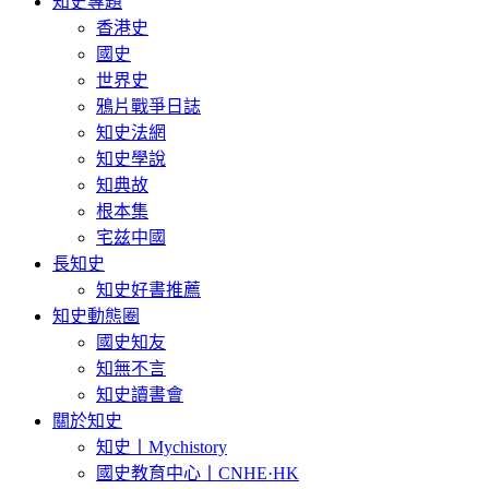
知史專題
香港史
國史
世界史
鴉片戰爭日誌
知史法網
知史學說
知典故
根本集
宅兹中國
長知史
知史好書推薦
知史動態圈
國史知友
知無不言
知史讀書會
關於知史
知史丨Mychistory
國史教育中心丨CNHE·HK