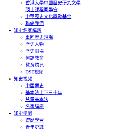
香港大學中國歷史研究文學
碩士課程同學會
中華歷史文化獎勵基金
聯絡我們
知史名家講壇
重回歷史現場
歷史人物
歷史劇場
何謂教育
教育灼見
DSE視頻
知史視頻
中國通史
基本法上下三十年
兒童基本法
名家講座
知史學園
遊歷學習
青年史識