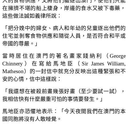
人的食物供應，又將他們驅逐出澳門，使他們只能
在擁擠不堪的船上棲身，岸邊的食水又被下毒藥，
這些做法誠如義律所說：
「把分娩中的婦女、病人和年幼的兒童逐出他們的
住宅並剝奪食物供應和隨從人員，是否符合和平或
帝國的尊嚴。」
當時居住在澳門的著名畫家錢納利（George
Chinnery）在寫給馬地臣（Sir James William,
Matheson）的一封信中就充分反映出這種緊張和不
安的心情，信中這樣說：
「我還想在被殺前畫幾張好畫（至少要試一試），
我相信快有什麼嚴重可怕的事情要發生。」
馬地臣亦恐懼地表示：「今天夜間我們在澳門的本
國同胞將沒有人敢睡覺。