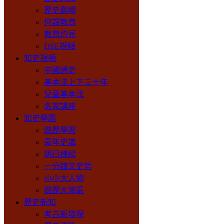
歷史劇場
何謂教育
教育灼見
DSE視頻
知史視頻
中國通史
基本法上下三十年
兒童基本法
名家講座
知史學園
遊歷學習
青年史識
明日棟樑
一分鐘文史哲
小小大人物
遊歷大灣區
歷史新知
考古新發現