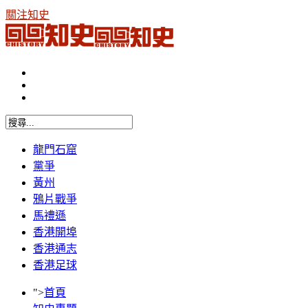
關注知史
龍門石窟
黨爭
黃州
鴉片戰爭
馬禮遜
香港開埠
香港通志
香港足球
">
首頁