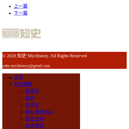
上一篇
下一篇
© 2026 知史 Mychistory. All Rights Reserved
cnhe.mychistory@gmail.com
首頁
知史專題
香港史
國史
世界史
鴉片戰爭日誌
知史法網
知史學說