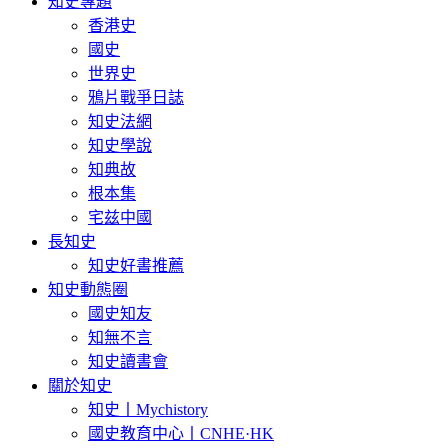
知史專題
香港史
國史
世界史
鴉片戰爭日誌
知史法網
知史學說
知典故
根本集
宅兹中國
長知史
知史好書推薦
知史動態圈
國史知友
知無不言
知史讀書會
關於知史
知史丨Mychistory
國史教育中心丨CNHE·HK