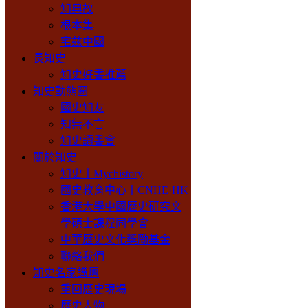
知典故
根本集
宅兹中國
長知史
知史好書推薦
知史動態圈
國史知友
知無不言
知史讀書會
關於知史
知史丨Mychistory
國史教育中心丨CNHE·HK
香港大學中國歷史研究文
學碩士課程同學會
中華歷史文化獎勵基金
聯絡我們
知史名家講壇
重回歷史現場
歷史人物