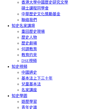
香港大學中國歷史研究文學
碩士課程同學會
中華歷史文化獎勵基金
聯絡我們
知史名家講壇
重回歷史現場
歷史人物
歷史劇場
何謂教育
教育灼見
DSE視頻
知史視頻
中國通史
基本法上下三十年
兒童基本法
名家講座
知史學園
遊歷學習
青年史識