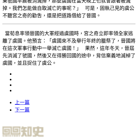
果虢國早晨被消滅掉，那麼虞國在當天晚上也就會跟著被滅
掉。我們怎能做自取滅亡的事呢？」 可是，固執己見的虞公
不聽宮之奇的勸吿，還是把道路借給了晉國。
當荀息率領晉國的大軍經過虞國時，宮之奇立即率領全家逃
離了虞國。他預言：「虞國來不及舉行年終的臘祭了，晉國將
在這次軍事行動中一舉滅亡虞國！」 果然，這年冬天，晉屆
先消滅了虢國，然後又在得勝回國的途中，背信棄義地滅棹了
虞國，並且捉住了虞公。
上一篇
下一篇