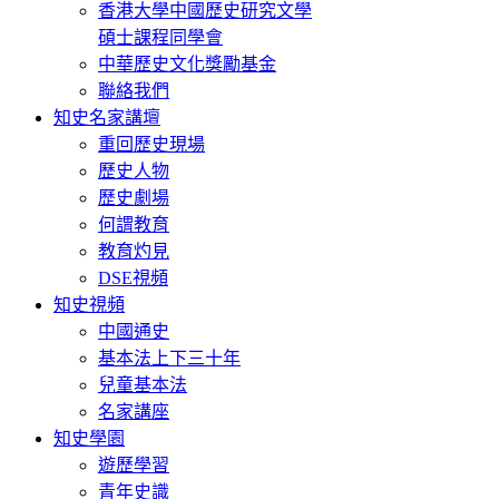
香港大學中國歷史研究文學
碩士課程同學會
中華歷史文化獎勵基金
聯絡我們
知史名家講壇
重回歷史現場
歷史人物
歷史劇場
何謂教育
教育灼見
DSE視頻
知史視頻
中國通史
基本法上下三十年
兒童基本法
名家講座
知史學園
遊歷學習
青年史識