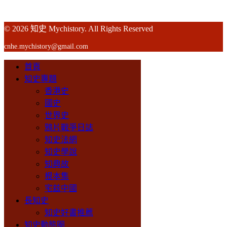
© 2026 知史 Mychistory. All Rights Reserved
cnhe.mychistory@gmail.com
首頁
知史專題
香港史
國史
世界史
鴉片戰爭日誌
知史法網
知史學說
知典故
根本集
宅兹中國
長知史
知史好書推薦
知史動態圈