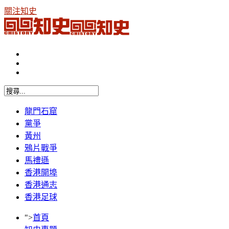
關注知史
龍門石窟
黨爭
黃州
鴉片戰爭
馬禮遜
香港開埠
香港通志
香港足球
">
首頁