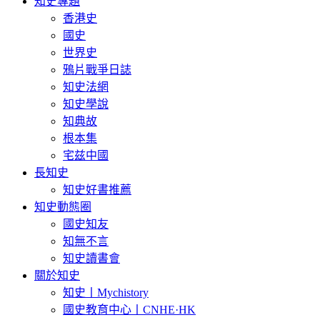
知史專題
香港史
國史
世界史
鴉片戰爭日誌
知史法網
知史學說
知典故
根本集
宅兹中國
長知史
知史好書推薦
知史動態圈
國史知友
知無不言
知史讀書會
關於知史
知史丨Mychistory
國史教育中心丨CNHE·HK