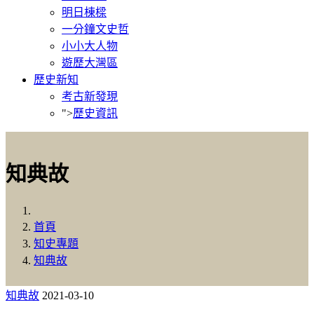
明日棟樑
一分鐘文史哲
小小大人物
遊歷大灣區
歷史新知
考古新發現
">
歷史資訊
知典故
首頁
知史專題
知典故
知典故
2021-03-10