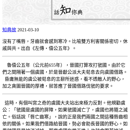
知典故
2021-03-10
沒有了嘴唇，牙齒就會感到寒冷。比喻雙方利害關係密切，休
戚與共。出自《左傳‧僖公五年》。
魯僖公五年（公元前655年），晉國打算攻打虢國。由於它
們之間隔著一個虞國，於是晉獻公派大夫荀息去向虞國借路。
昏庸無能的虞公被荀息的言辭所迷惑，看不透敵人的野心，
加之貪圖晉國的厚禮，就答應了晉國借路伐虢的要求。
這時，有個叫宮之奇的虞國大夫站出來極力反對。他規勸虞
公：「虢國是虞國的屏障，如果虢國滅亡了，虞國也將隨之滅
亡。俗話說「唇亡齒寒」，說的正是我們兩國之間這種唇齒相
依的關係。如果我們借路給晉國，勢必會助長晉國的野心。如