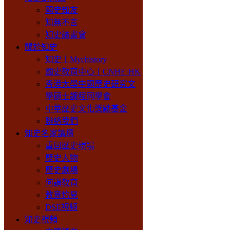
國史知友
知無不言
知史讀書會
關於知史
知史丨Mychistory
國史教育中心丨CNHE·HK
香港大學中國歷史研究文
學碩士課程同學會
中華歷史文化獎勵基金
聯絡我們
知史名家講壇
重回歷史現場
歷史人物
歷史劇場
何謂教育
教育灼見
DSE視頻
知史視頻